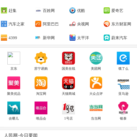
赶集
百姓网
优酷
爱奇艺
汽车之家
阿里巴巴
央视网
东方财富网
4399
新华网
太平洋
蔚来汽车
京东
苏宁易购
国美在线
美团网
饿了么
聚美优品
淘宝网
天猫商城
大众点评
亚马逊
去哪儿
唯品会
1号店
当当网
银泰
人民网·今日要闻