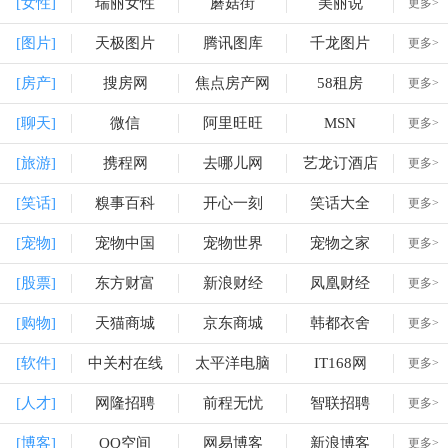
[女性]
瑞丽女性
蘑菇街
美丽说
更多>
[图片]
天极图片
腾讯图库
千龙图片
更多>
[房产]
搜房网
焦点房产网
58租房
更多>
[聊天]
微信
阿里旺旺
MSN
更多>
[旅游]
携程网
去哪儿网
艺龙订酒店
更多>
[笑话]
糗事百科
开心一刻
笑话大全
更多>
[宠物]
宠物中国
宠物世界
宠物之家
更多>
[股票]
东方财富
新浪财经
凤凰财经
更多>
[购物]
天猫商城
京东商城
韩都衣舍
更多>
[软件]
中关村在线
太平洋电脑
IT168网
更多>
[人才]
网隆招聘
前程无忧
智联招聘
更多>
[博客]
QQ空间
网易博客
新浪博客
更多>