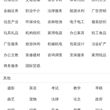
金融证券
职业中介
法律服务
能源水利
广告营销
信息产业
环保绿化
农林牧渔
电子电工
服装纺织
玩具礼品
机构组织
家用电器
办公家具
轻工食品
广告服务
旅游休闲
机械机电
包装设计
冶金矿产
办公文教
装修建材
咨询调查
安保服务
家用纸品
商务服务
国际贸易
其他
摄影
英语
考试
教学
琴棋
曲艺
宠物
法律
论文
政府