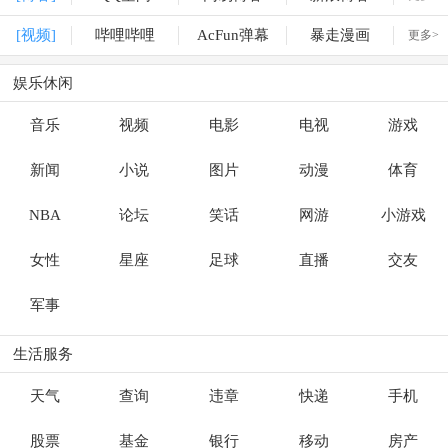
[视频]
哔哩哔哩
AcFun弹幕
暴走漫画
更多>
娱乐休闲
音乐
视频
电影
电视
游戏
新闻
小说
图片
动漫
体育
NBA
论坛
笑话
网游
小游戏
女性
星座
足球
直播
交友
军事
生活服务
天气
查询
违章
快递
手机
股票
基金
银行
移动
房产