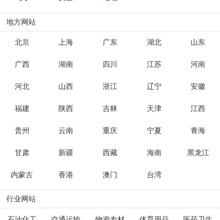
地方网站
北京
上海
广东
湖北
山东
广西
湖南
四川
江苏
河南
河北
山西
浙江
辽宁
安徽
福建
陕西
吉林
天津
江西
贵州
云南
重庆
宁夏
青海
甘肃
新疆
西藏
海南
黑龙江
内蒙古
香港
澳门
台湾
行业网站
石油化工
交通运输
物资专材
体育用品
医药卫生