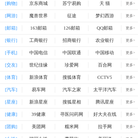
[购物]
京东商城
苏宁易购
天 猫
更多>
[网游]
魔兽世界
征途
梦幻西游
更多>
[邮箱]
163邮箱
126邮箱
QQ邮箱
更多>
[银行]
工商银行
招商银行
农业银行
更多>
[手机]
中国电信
中国联通
中国移动
更多>
[交友]
世纪佳缘
珍爱网
百合网
更多>
[体育]
新浪体育
搜狐体育
CCTV5
更多>
[汽车]
易车网
汽车之家
太平洋汽车
更多>
[星座]
新浪星座
搜狐星相
腾讯星座
更多>
[健康]
39健康
寻医问药网
好大夫在线
更多>
[团购]
美团网
糯米网
拉手网
更多>