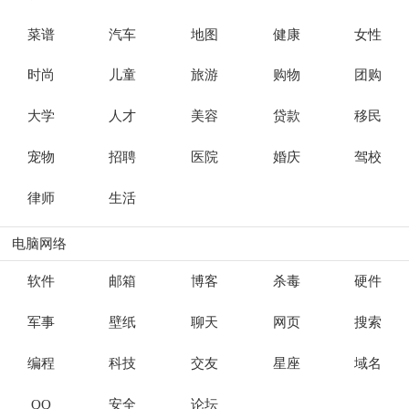
菜谱
汽车
地图
健康
女性
时尚
儿童
旅游
购物
团购
大学
人才
美容
贷款
移民
宠物
招聘
医院
婚庆
驾校
律师
生活
电脑网络
软件
邮箱
博客
杀毒
硬件
军事
壁纸
聊天
网页
搜索
编程
科技
交友
星座
域名
QQ
安全
论坛