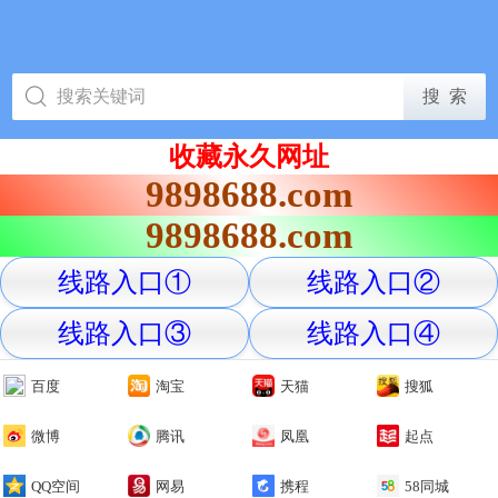
收藏永久网址
9898688.com
9898688.com
线路入口①
线路入口②
线路入口③
线路入口④
百度
淘宝
天猫
搜狐
微博
腾讯
凤凰
起点
QQ空间
网易
携程
58同城